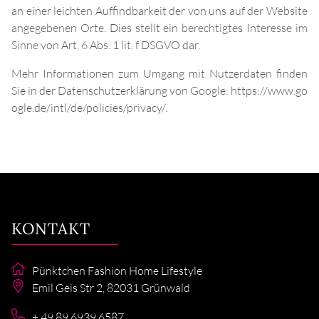
an einer leichten Auffindbarkeit der von uns auf der Website
angegebenen Orte. Dies stellt ein berechtigtes Interesse im
Sinne von Art. 6 Abs. 1 lit. f DSGVO dar.
Mehr Informationen zum Umgang mit Nutzerdaten finden
Sie in der Datenschutzerklärung von Google:
https://www.go
ogle.de/intl/de/policies/privacy/
.
KONTAKT
Pünktchen Fashion Home Lifestyle
Emil Geis Str 2
,
82031
Grünwald
+ 49 89 6939 6587